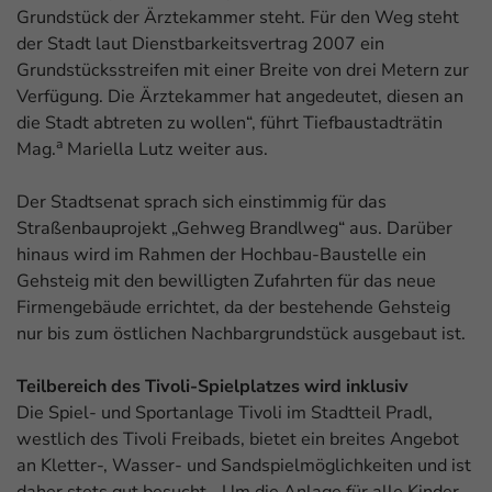
Grundstück der Ärztekammer steht. Für den Weg steht
der Stadt laut Dienstbarkeitsvertrag 2007 ein
Grundstücksstreifen mit einer Breite von drei Metern zur
Verfügung. Die Ärztekammer hat angedeutet, diesen an
die Stadt abtreten zu wollen“, führt Tiefbaustadträtin
a
Mag.
Mariella Lutz weiter aus.
Der Stadtsenat sprach sich einstimmig für das
Straßenbauprojekt „Gehweg Brandlweg“ aus. Darüber
hinaus wird im Rahmen der Hochbau-Baustelle ein
Gehsteig mit den bewilligten Zufahrten für das neue
Firmengebäude errichtet, da der bestehende Gehsteig
nur bis zum östlichen Nachbargrundstück ausgebaut ist.
Teilbereich des Tivoli-Spielplatzes wird inklusiv
Die Spiel- und Sportanlage Tivoli im Stadtteil Pradl,
westlich des Tivoli Freibads, bietet ein breites Angebot
an Kletter-, Wasser- und Sandspielmöglichkeiten und ist
daher stets gut besucht. „Um die Anlage für alle Kinder