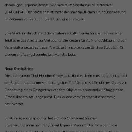
ehemaligen Deponie Rossau wie bereits im Vorjahr das Musikfestival
„GABONSA“. Der Stadtsenat stimmte der unentgeltlichen Grundüberlassung
im Zeitraum vom 20. Juni bis 27. Juli einstimmig zu.
„Die Stadt Innsbruck stellt dem Gabonsa Kulturverein für das Festival eine
Teilfläche des Areals zur Verfügung. Die Kosten für Auf- und Abbau sind vom
Veranstalter selbst zu tragen", erläutert Innsbrucks zuständige Stadträtin für
Liegenschaftsangelegenheiten, Mariella Lutz.
Neue Gastgärten
Die Lebensraum Tirol Holding GmbH betreibt das „Moments“ und hat nun bei
der Stadt Innsbruck um Anmietung einer Teilfläche des öffentlichen Gutes zur
Einrichtung eines Gastgartens vor dem Objekt Museumstraße 1/Burggraben
(Franziskanerplatz) angesucht. Dies wurde vom Stadtsenat einstimmig
befürwortet.
Einstimmig ausgesprochen hat sich der Stadtsenat für das
Erweiterungsansuchen des „Orient Express Medori“. Die Betreiberin, die