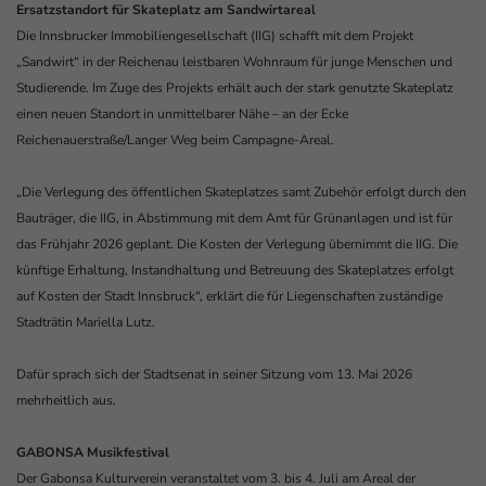
Ersatzstandort für Skateplatz am Sandwirtareal
Die Innsbrucker Immobiliengesellschaft (IIG) schafft mit dem Projekt
„Sandwirt“ in der Reichenau leistbaren Wohnraum für junge Menschen und
Studierende. Im Zuge des Projekts erhält auch der stark genutzte Skateplatz
einen neuen Standort in unmittelbarer Nähe – an der Ecke
Reichenauerstraße/Langer Weg beim Campagne-Areal.
„Die Verlegung des öffentlichen Skateplatzes samt Zubehör erfolgt durch den
Bauträger, die IIG, in Abstimmung mit dem Amt für Grünanlagen und ist für
das Frühjahr 2026 geplant. Die Kosten der Verlegung übernimmt die IIG. Die
künftige Erhaltung, Instandhaltung und Betreuung des Skateplatzes erfolgt
auf Kosten der Stadt Innsbruck“, erklärt die für Liegenschaften zuständige
Stadträtin Mariella Lutz.
Dafür sprach sich der Stadtsenat in seiner Sitzung vom 13. Mai 2026
mehrheitlich aus.
GABONSA Musikfestival
Der Gabonsa Kulturverein veranstaltet vom 3. bis 4. Juli am Areal der