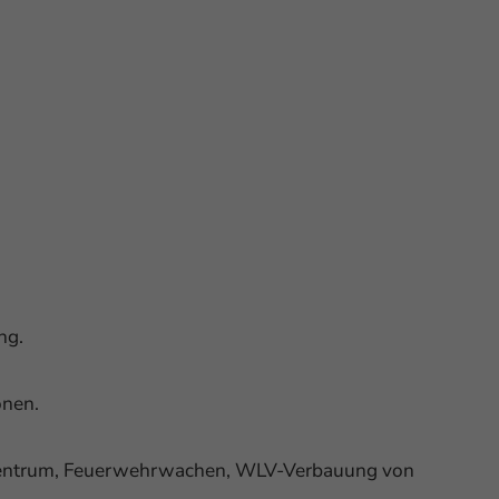
ng.
onen.
htzentrum, Feuerwehrwachen, WLV-Verbauung von