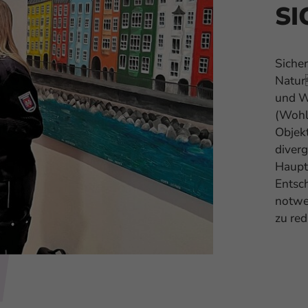
SI
Siche
Natur
und Wi
(Wohl
Objekt
diverg
Haupt
Entsc
notwen
zu red