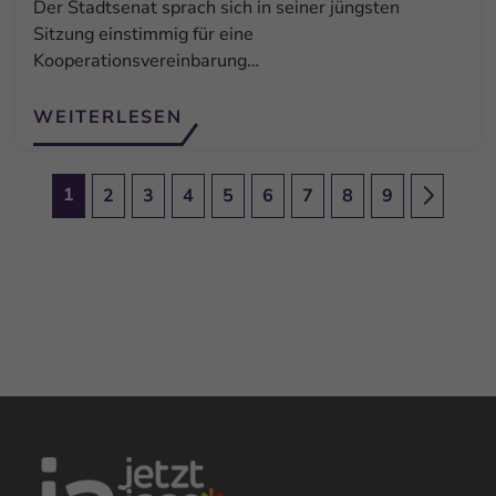
Der Stadtsenat sprach sich in seiner jüngsten
Sitzung einstimmig für eine
Kooperationsvereinbarung…
WEITERLESEN
1
2
3
4
5
6
7
8
9